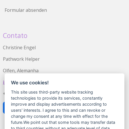
Formular absenden
Contato
Christine Engel
Pathwork Helper
Olfen, Alemanha
info@christine-engel.com
We use cookies!
This site uses third-party website tracking
+49 171 5640126
technologies to provide its services, constantly
improve and display advertisements according to
F
I
L
W
users' interests. I agree to this and can revoke or
a
n
i
h
change my consent at any time with effect for the
c
s
n
a
future.We point out that some tools may transfer data
e
t
k
t
to third countries without an adequate level of data